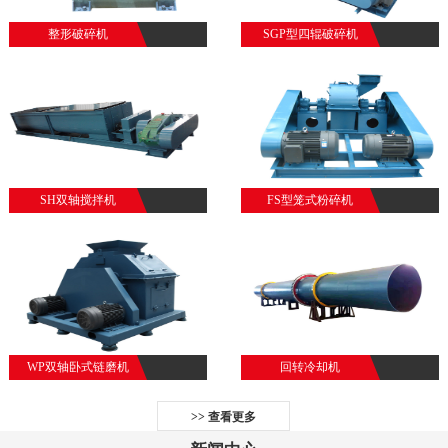
整形破碎机
SGP型四辊破碎机
SH双轴搅拌机
FS型笼式粉碎机
WP双轴卧式链磨机
回转冷却机
>> 查看更多